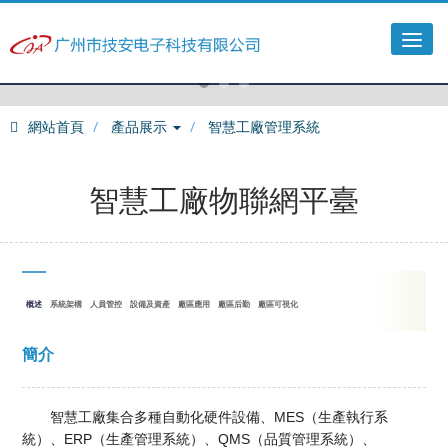
Tog
nav
網站首頁
產品展示
智慧工廠管理系統
智慧工廠物聯網平臺
概述
系統架構
人員管控
設備及資產
廠區應用
廠區后勤
廠區可視化
簡介
智慧工廠集合多種自動化硬件設備、MES（生產執行系
統）、ERP（生產管理系統）、QMS（品質管理系統）、