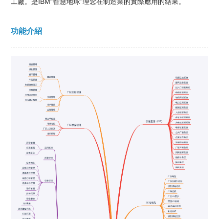
工廠。是IBM“智慧地球”理念在制造業的實際應用的結果。
功能介紹