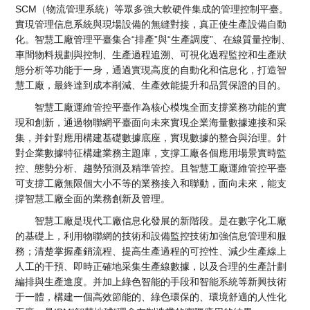
SCM（物流管理系統）等眾多強大軟硬件集成的管理控制平臺。
實現管理信息系統與現場設備的無縫對接，真正使生產設備自動
化。智慧工廠管理平臺集合“排產”與“生產調度”、在線質量控制、
車間物料規劃與控制、生產過程追溯、可視化過程監控和生產狀
態分析等功能于一身，通過實現高度的自動化和信息化，打造智
慧工廠，最終達到成本削減、生產效能提升和品質保證的目的。
智慧工廠運維管控平臺作為核心模塊全面支撐業務功能的實
現和創新，通過物聯網平臺面向未來實現企業海量數據連接和采
集，并針對應用構建基礎數據底座，實現數據的整合與治理。針
對企業數據特征構建業務主題庫，支撐工廠各個應用場景實時監
控、態勢分析、趨勢預測及精準管控。且智慧工廠運維管控平臺
可支撐工廠無限個大小不等的業務接入和聯動，面向未來，能支
撐智慧工廠全面的業務創新及管理。
智慧工廠是現代工廠信息化發展的新階段。是在數字化工廠
的基礎上，利用物聯網的技術和設備監控技術加強信息管理和服
務；清楚掌握產銷流程、提高生產過程的可控性、減少生產線上
人工的干預、即時正確地采集生產線數據，以及合理的生產計劃
編排與生產進度。并加上綠色智能的手段和智能系統等新興技術
于一體，構建一個高效節能的、綠色環保的、環境舒適的人性化