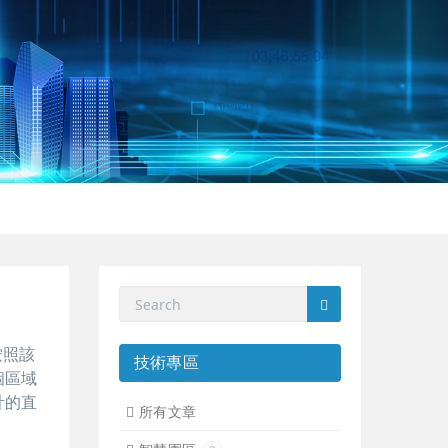
按照該
技術專區
個區域
計的直
所有文章