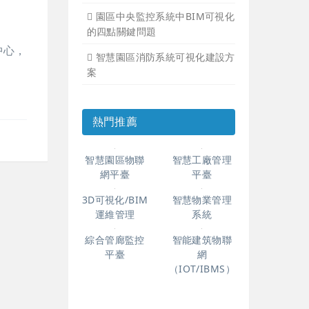
園區中央監控系統中BIM可視化
的四點關鍵問題
中心，
智慧園區消防系統可視化建設方
案
熱門推薦
智慧園區物聯
智慧工廠管理
網平臺
平臺
3D可視化/BIM
智慧物業管理
運維管理
系統
綜合管廊監控
智能建筑物聯
平臺
網
（IOT/IBMS）