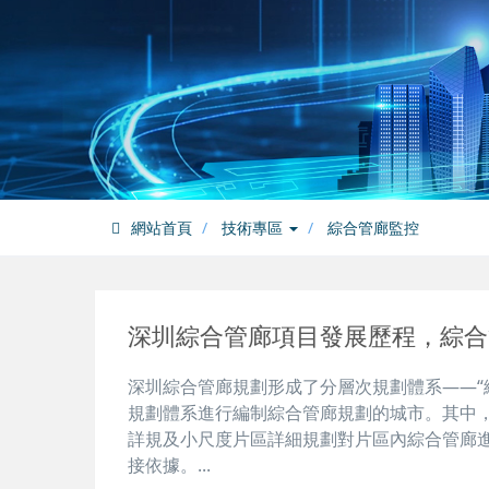
網站首頁
技術專區
綜合管廊監控
深圳綜合管廊項目發展歷程，綜合
深圳綜合管廊規劃形成了分層次規劃體系——“
規劃體系進行編制綜合管廊規劃的城市。其中
詳規及小尺度片區詳細規劃對片區內綜合管廊
接依據。...