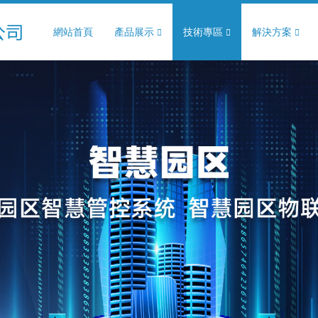
網站首頁
產品展示
技術專區
解決方案