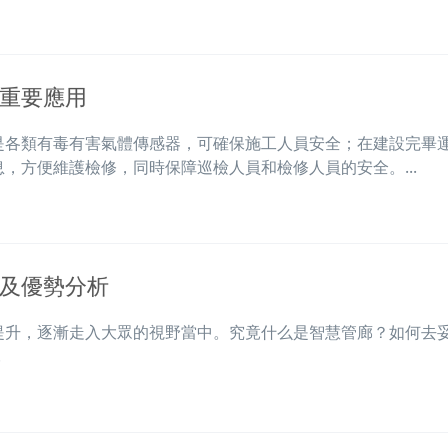
重要應用
是各類有毒有害氣體傳感器，可確保施工人員安全；在建設完畢
，方便維護檢修，同時保障巡檢人員和檢修人員的安全。...
及優勢分析
提升，逐漸走入大眾的視野當中。究竟什么是智慧管廊？如何去
.