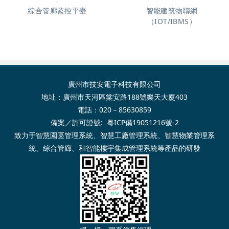
綜合管廊監控平臺
智能建筑物聯網
（IOT/IBMS）
廣州市技安電子科技有限公司
地址：廣州市天河區棠安路188號樂天大廈403
電話：020－85630859
備案／許可證號:
粵ICP備19051216號-2
致力于
智慧園區管理系統
、
智慧工廠管理系統
、
智慧物業管理系
統
、
綜合管廊
、和
智能樓宇集成管理系
統等產品的研發