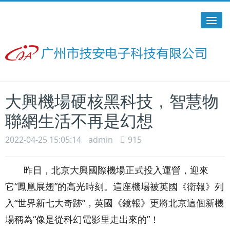
Tog
nav
網站首頁
新聞資訊
行業動態
大興機場硬核黑科技，智慧物
聯網生活不再是幻想
2022-04-25 15:05:14
admin
915
昨日，北京大興國際機場正式投入運營，迎來
它“鳳凰展翅”的高光時刻。這座機場被英國《衛報》列
入“世界新七大奇跡”，英國《鏡報》更將北京這個新機
場稱為“像是從科幻電影里走出來的”！