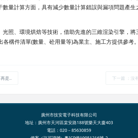
用于數量計算方面，具有減少數量計算錯誤與漏項問題產生
圖、光照、環境烘焙等技術，借助先進的三維渲染引擎，將
出各構件清單(數量、砼用量等)為業主、施工方提供參考
是..
下一篇
：沒
廣州市技安電子科技有限公司
地址：廣州市天河區棠安路188號樂天大廈403
電話：020－85630859
備案／許可證號:
粵ICP備19051216號-2