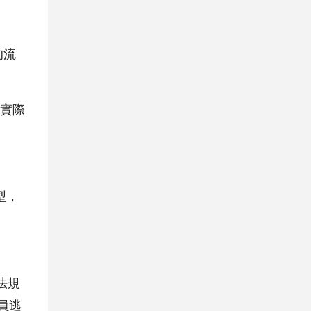
的流
的實際
型，
法規
員逃