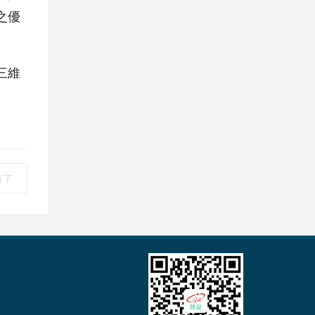
之優
三維
。
有了