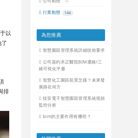
公司動態
30
行業動態
144
別于以
為您推薦
地了
智慧園區管理系統詳細技術要求
公司簽約禾正醫院BIM運維/三
維可視化平臺
智慧化工園區前景怎樣？未來發
項
展路在何方
與排
技安電子智慧園區管理系統視頻
監控分析
bim的主要作用有哪些？